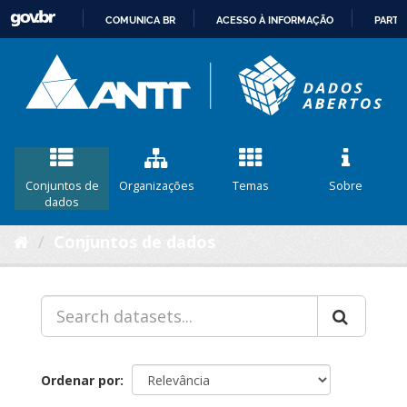
COMUNICA BR
ACESSO À INFORMAÇÃO
PARTI
IR
PARA
O
CONTEÚDO
Conjuntos de
Organizações
Temas
Sobre
dados
Conjuntos de dados
Ordenar por