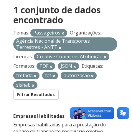
1 conjunto de dados
encontrado
Temas:
Passageiros
Organizações:
Agência Nacional de Transportes
Terrestres - ANTT
Licenças:
Creative Commons Atribuição
Formatos:
PDF
JSON
Etiquetas:
fretado
taf
autorizacao
sishab
Filtrar Resultados
Empresas Habilitadas
Empresas habilitadas para a prestação do
serviço de transporte rodoviário coletivo