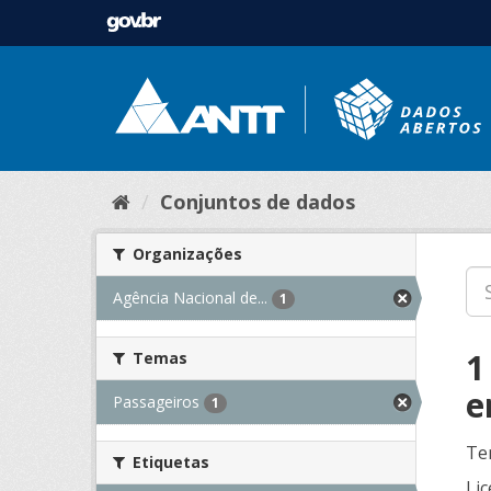
Conjuntos de dados
Organizações
Agência Nacional de...
1
1
Temas
e
Passageiros
1
Te
Etiquetas
Lic