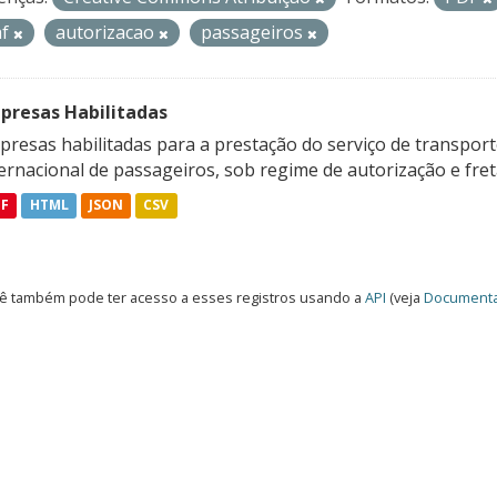
af
autorizacao
passageiros
presas Habilitadas
resas habilitadas para a prestação do serviço de transporte
ternacional de passageiros, sob regime de autorização e fre
DF
HTML
JSON
CSV
ê também pode ter acesso a esses registros usando a
API
(veja
Documenta