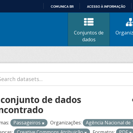
COMUNICA BR
ACESSO À INFORMAÇÃO
IR
PARA
O
Conjuntos de
Organi
CONTEÚDO
dados
 conjunto de dados
ncontrado
mas:
Passageiros
Organizações:
Agência Nacional de
enças:
Creative Commons Atribuição
Formatos:
PDF