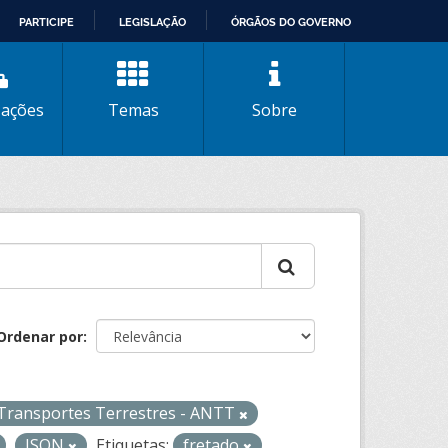
PARTICIPE
LEGISLAÇÃO
ÓRGÃOS DO GOVERNO
zações
Temas
Sobre
Ordenar por
 Transportes Terrestres - ANTT
JSON
Etiquetas:
fretado