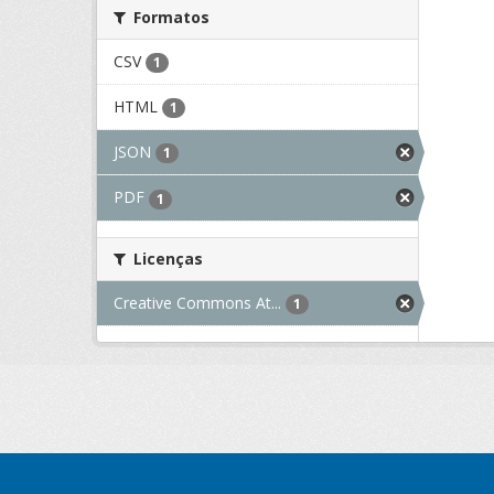
Formatos
CSV
1
HTML
1
JSON
1
PDF
1
Licenças
Creative Commons At...
1