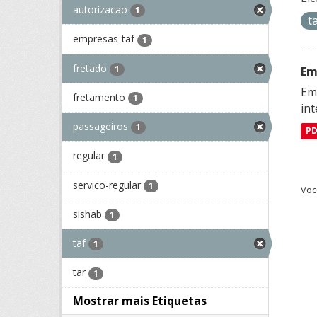
autorizacao
1
t
empresas-taf
1
fretado
1
Em
Emp
fretamento
1
in
passageiros
1
P
regular
1
servico-regular
1
Voc
sishab
1
taf
1
tar
1
Mostrar mais Etiquetas