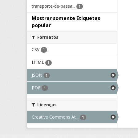
transporte-de-passa...
1
Mostrar somente Etiquetas
popular
Formatos
CSV
1
HTML
1
JSON
1
PDF
1
Licenças
Creative Commons At...
1