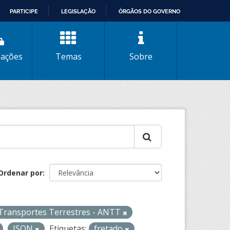
PARTICIPE
LEGISLAÇÃO
ÓRGÃOS DO GOVERNO
zações
Temas
Sobre
Ordenar por
 Transportes Terrestres - ANTT
JSON
Etiquetas:
fretado