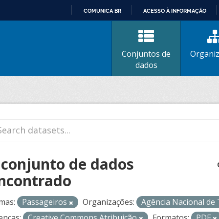
COMUNICA BR
ACESSO À INFORMAÇÃO
IR
PARA
O
Conjuntos de
Organi
CONTEÚDO
dados
 conjunto de dados
ncontrado
mas:
Passageiros
Organizações:
Agência Nacional de
enças:
Creative Commons Atribuição
Formatos:
PDF