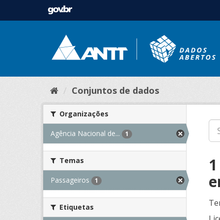
Conjuntos de dados
Organizações
Agência Nacional de...
1
1
Temas
e
Passageiros
1
Te
Etiquetas
Lic