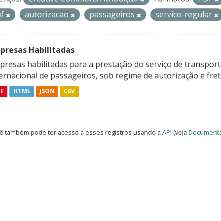
af
autorizacao
passageiros
servico-regular
presas Habilitadas
resas habilitadas para a prestação do serviço de transporte
ternacional de passageiros, sob regime de autorização e fre
DF
HTML
JSON
CSV
ê também pode ter acesso a esses registros usando a
API
(veja
Documenta