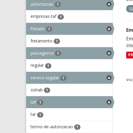
autorizacao
1
t
empresas-taf
1
fretado
1
Em
Emp
fretamento
1
in
passageiros
1
P
regular
1
servico-regular
1
Voc
sishab
1
taf
1
tar
1
termo-de-autorizacao
1