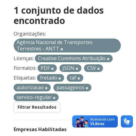
1 conjunto de dados
encontrado
Organizações:
Agência Nacional de Transportes
Terrestres - ANTT
Licenças:
Creative Commons Atribuição
Formatos:
PDF
JSON
CSV
Etiquetas:
fretado
taf
autorizacao
passageiros
servico-regular
Filtrar Resultados
Empresas Habilitadas