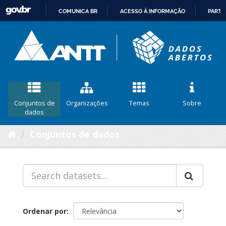
COMUNICA BR
ACESSO À INFORMAÇÃO
PARTI
IR
PARA
O
CONTEÚDO
Conjuntos de
Organizações
Temas
Sobre
dados
Conjuntos de dados
Ordenar por