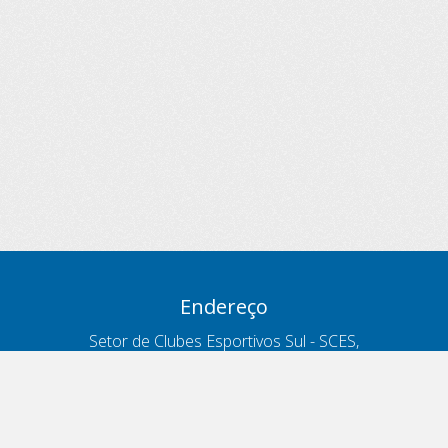
Endereço
Setor de Clubes Esportivos Sul - SCES,
trecho 03, lote 10, Projeto Orla Polo 8
- Brasília - DF