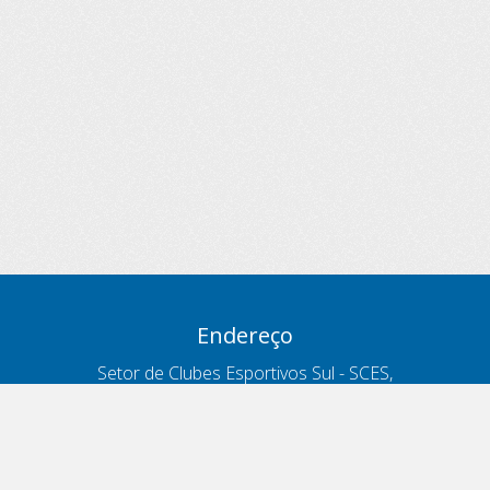
Endereço
Setor de Clubes Esportivos Sul - SCES,
trecho 03, lote 10, Projeto Orla Polo 8
- Brasília - DF