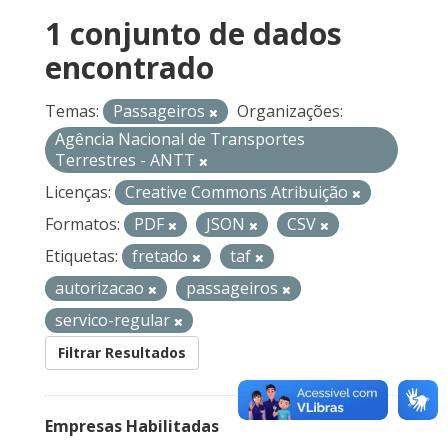
1 conjunto de dados
encontrado
Temas:
Passageiros
Organizações:
Agência Nacional de Transportes
Terrestres - ANTT
Licenças:
Creative Commons Atribuição
Formatos:
PDF
JSON
CSV
Etiquetas:
fretado
taf
autorizacao
passageiros
servico-regular
Filtrar Resultados
Empresas Habilitadas