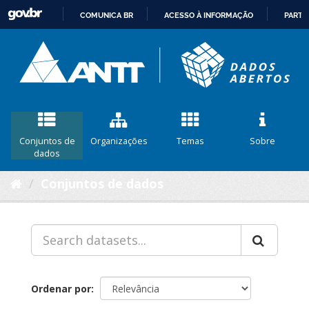
COMUNICA BR
ACESSO À INFORMAÇÃO
PARTI
IR
PARA
O
CONTEÚDO
Conjuntos de
Organizações
Temas
Sobre
dados
Conjuntos de dados
Ordenar por