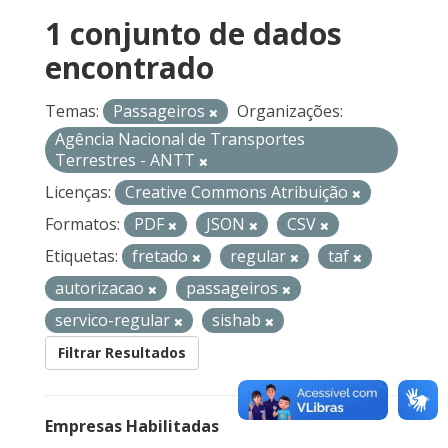
1 conjunto de dados
encontrado
Temas:
Passageiros
Organizações:
Agência Nacional de Transportes
Terrestres - ANTT
Licenças:
Creative Commons Atribuição
Formatos:
PDF
JSON
CSV
Etiquetas:
fretado
regular
taf
autorizacao
passageiros
servico-regular
sishab
Filtrar Resultados
Empresas Habilitadas