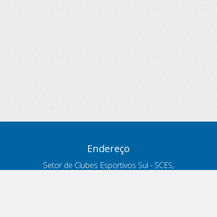
Endereço
Setor de Clubes Esportivos Sul - SCES,
trecho 03, lote 10, Projeto Orla Polo 8
- Brasília - DF