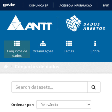
COMUNICA BR
ACESSO À INFORMAÇÃO
PARTI
IR
PARA
O
CONTEÚDO
Conjuntos de
Organizações
Temas
Sobre
dados
Conjuntos de dados
Ordenar por