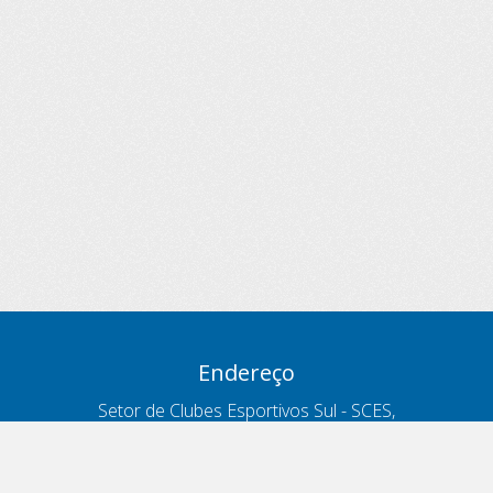
Endereço
Setor de Clubes Esportivos Sul - SCES,
trecho 03, lote 10, Projeto Orla Polo 8
- Brasília - DF