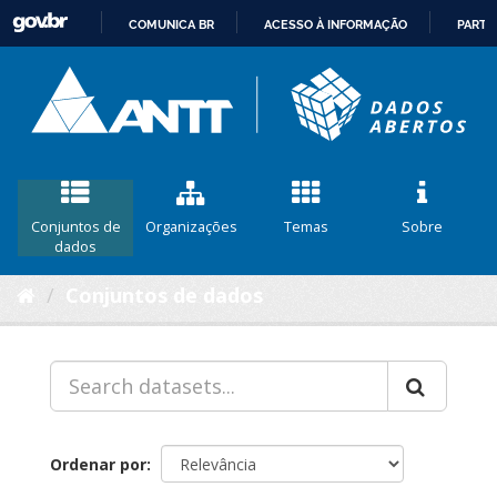
COMUNICA BR
ACESSO À INFORMAÇÃO
PARTI
IR
PARA
O
CONTEÚDO
Conjuntos de
Organizações
Temas
Sobre
dados
Conjuntos de dados
Ordenar por