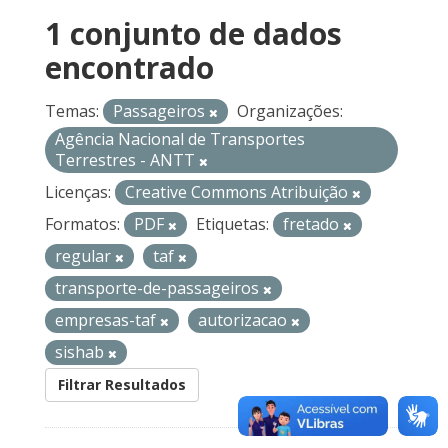
1 conjunto de dados
encontrado
Temas:
Passageiros
Organizações:
Agência Nacional de Transportes
Terrestres - ANTT
Licenças:
Creative Commons Atribuição
Formatos:
PDF
Etiquetas:
fretado
regular
taf
transporte-de-passageiros
empresas-taf
autorizacao
sishab
Filtrar Resultados