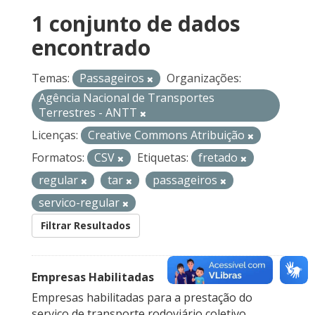
1 conjunto de dados
encontrado
Temas:
Passageiros
Organizações:
Agência Nacional de Transportes
Terrestres - ANTT
Licenças:
Creative Commons Atribuição
Formatos:
CSV
Etiquetas:
fretado
regular
tar
passageiros
servico-regular
Filtrar Resultados
Empresas Habilitadas
Empresas habilitadas para a prestação do
serviço de transporte rodoviário coletivo