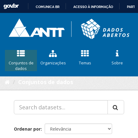
COMUNICA BR
ACESSO À INFORMAÇÃO
PARTI
IR
PARA
O
CONTEÚDO
Conjuntos de
Organizações
Temas
Sobre
dados
Conjuntos de dados
Ordenar por