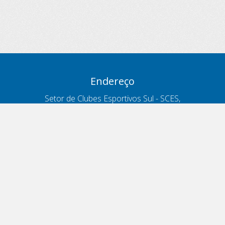
Endereço
Setor de Clubes Esportivos Sul - SCES,
trecho 03, lote 10, Projeto Orla Polo 8
- Brasília - DF
Contatos
Telefone 166
ouvidoria@antt.gov.br
Formulário Fale Conosco