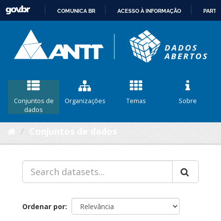
COMUNICA BR
ACESSO À INFORMAÇÃO
PARTI
IR
PARA
O
CONTEÚDO
Conjuntos de
Organizações
Temas
Sobre
dados
Conjuntos de dados
Ordenar por