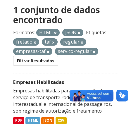
1 conjunto de dados
encontrado
Formatos:
HTML
JSON
Etiquetas:
fretado
taf
regular
empresas-taf
servico-regular
Filtrar Resultados
Empresas Habilitadas
Empresas habilitadas para a prestação do
serviço de transporte rodoviário coletivo
interestadual e internacional de passageiros,
sob regime de autorização e fretamento.
PDF
HTML
JSON
CSV