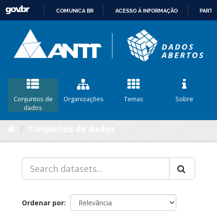
COMUNICA BR
ACESSO À INFORMAÇÃO
PARTI
IR
PARA
O
CONTEÚDO
Conjuntos de
Organizações
Temas
Sobre
dados
Conjuntos de dados
Ordenar por