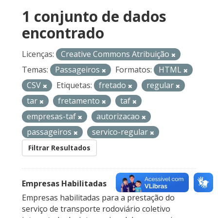
1 conjunto de dados
encontrado
Licenças:
Creative Commons Atribuição
Temas:
Passageiros
Formatos:
HTML
CSV
Etiquetas:
fretado
regular
tar
fretamento
taf
empresas-taf
autorizacao
passageiros
servico-regular
Filtrar Resultados
Empresas Habilitadas
Empresas habilitadas para a prestação do
serviço de transporte rodoviário coletivo