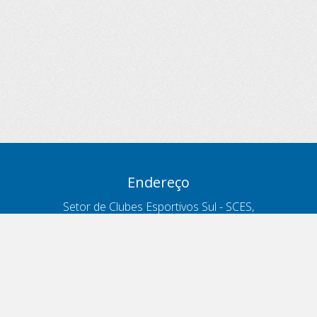
Endereço
Setor de Clubes Esportivos Sul - SCES,
trecho 03, lote 10, Projeto Orla Polo 8
- Brasília - DF
Contatos
Telefone 166