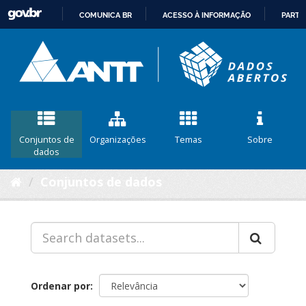
COMUNICA BR
ACESSO À INFORMAÇÃO
PARTI
IR
PARA
O
CONTEÚDO
Conjuntos de
Organizações
Temas
Sobre
dados
Conjuntos de dados
Ordenar por