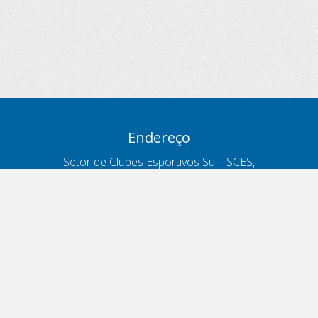
Endereço
Setor de Clubes Esportivos Sul - SCES,
trecho 03, lote 10, Projeto Orla Polo 8
- Brasília - DF
Contatos
Telefone 166
ouvidoria@antt.gov.br
Formulário Fale Conosco