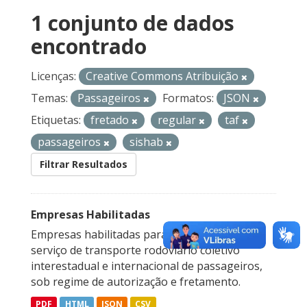
1 conjunto de dados
encontrado
Licenças:
Creative Commons Atribuição
Temas:
Passageiros
Formatos:
JSON
Etiquetas:
fretado
regular
taf
passageiros
sishab
Filtrar Resultados
Empresas Habilitadas
Empresas habilitadas para a prestação do
serviço de transporte rodoviário coletivo
interestadual e internacional de passageiros,
sob regime de autorização e fretamento.
PDF
HTML
JSON
CSV