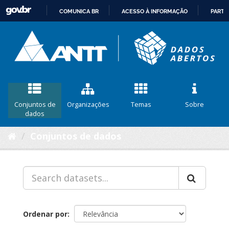
COMUNICA BR
ACESSO À INFORMAÇÃO
PARTI
IR
PARA
O
CONTEÚDO
Conjuntos de
Organizações
Temas
Sobre
dados
Conjuntos de dados
Ordenar por