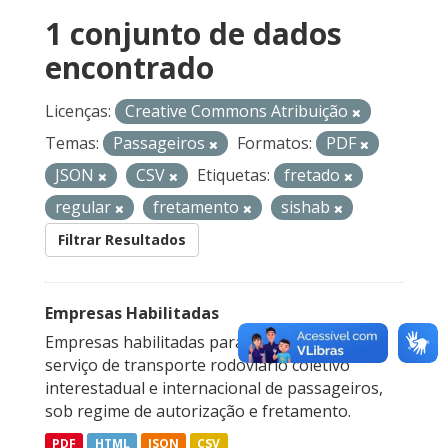
1 conjunto de dados
encontrado
Licenças:
Creative Commons Atribuição
Temas:
Passageiros
Formatos:
PDF
JSON
CSV
Etiquetas:
fretado
regular
fretamento
sishab
Filtrar Resultados
Empresas Habilitadas
Empresas habilitadas para a prestação do
serviço de transporte rodoviário coletivo
interestadual e internacional de passageiros,
sob regime de autorização e fretamento.
PDF
HTML
JSON
CSV