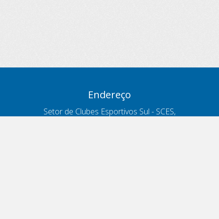
Endereço
Setor de Clubes Esportivos Sul - SCES,
trecho 03, lote 10, Projeto Orla Polo 8
- Brasília - DF
Contatos
Telefone 166
ouvidoria@antt.gov.br
Formulário Fale Conosco