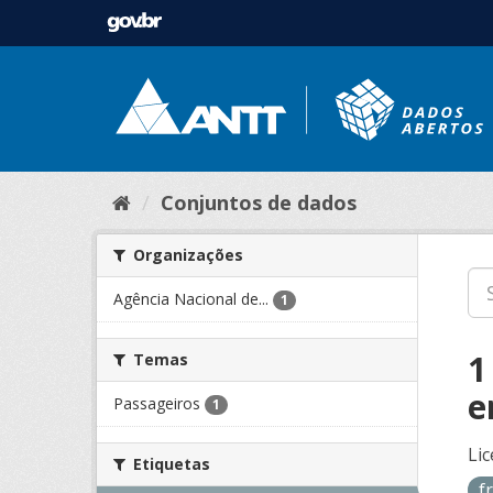
Conjuntos de dados
Organizações
Agência Nacional de...
1
1
Temas
e
Passageiros
1
Lic
Etiquetas
f