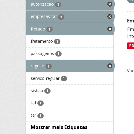
autorizacao
1
empresas-taf
1
Em
fretado
Emp
1
in
fretamento
1
P
passageiros
1
regular
1
Voc
servico-regular
1
sishab
1
taf
1
tar
1
Mostrar mais Etiquetas