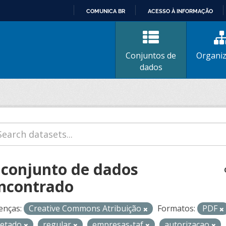
COMUNICA BR
ACESSO À INFORMAÇÃO
IR
PARA
O
Conjuntos de
Organi
CONTEÚDO
dados
 conjunto de dados
ncontrado
enças:
Creative Commons Atribuição
Formatos:
PDF
retado
regular
empresas-taf
autorizacao