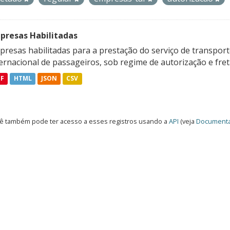
presas Habilitadas
resas habilitadas para a prestação do serviço de transporte
ternacional de passageiros, sob regime de autorização e fre
DF
HTML
JSON
CSV
ê também pode ter acesso a esses registros usando a
API
(veja
Documenta