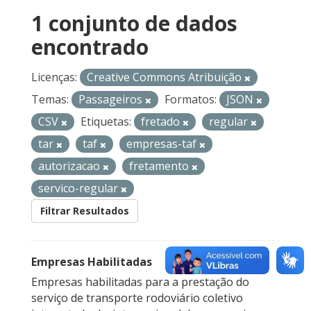
1 conjunto de dados
encontrado
Licenças:
Creative Commons Atribuição
Temas:
Passageiros
Formatos:
JSON
CSV
Etiquetas:
fretado
regular
tar
taf
empresas-taf
autorizacao
fretamento
servico-regular
Filtrar Resultados
Empresas Habilitadas
Empresas habilitadas para a prestação do
serviço de transporte rodoviário coletivo