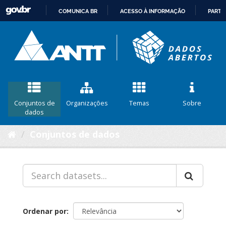
COMUNICA BR
ACESSO À INFORMAÇÃO
PARTI
IR
PARA
O
CONTEÚDO
Conjuntos de
Organizações
Temas
Sobre
dados
Conjuntos de dados
Ordenar por