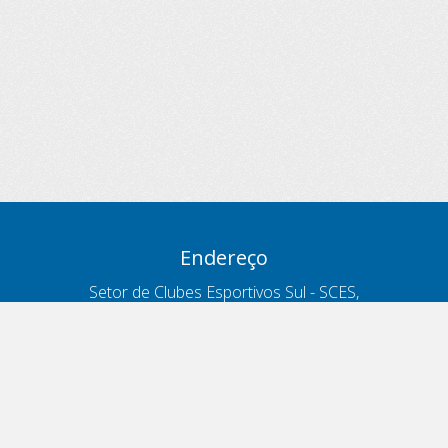
Endereço
Setor de Clubes Esportivos Sul - SCES,
trecho 03, lote 10, Projeto Orla Polo 8
- Brasília - DF
Contatos
Telefone 166