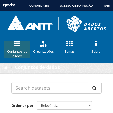
COMUNICA BR
ACESSO À INFORMAÇÃO
PARTI
IR
PARA
O
CONTEÚDO
Conjuntos de
Organizações
Temas
Sobre
dados
Conjuntos de dados
Ordenar por