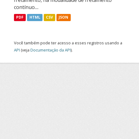
fretamento, na modalidade de fretamento
contínuo....
PDF
HTML
CSV
JSON
Você também pode ter acesso a esses registros usando a
API
(veja
Documentação da API
).