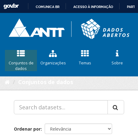
COMUNICA BR
ACESSO À INFORMAÇÃO
PARTI
IR
PARA
O
CONTEÚDO
Conjuntos de
Organizações
Temas
Sobre
dados
Conjuntos de dados
Ordenar por