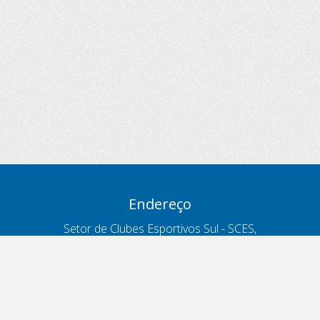
Endereço
Setor de Clubes Esportivos Sul - SCES,
trecho 03, lote 10, Projeto Orla Polo 8
- Brasília - DF
Contatos