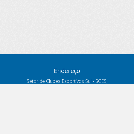
Endereço
Setor de Clubes Esportivos Sul - SCES,
trecho 03, lote 10, Projeto Orla Polo 8
- Brasília - DF
Contatos
Telefone 166
ouvidoria@antt.gov.br