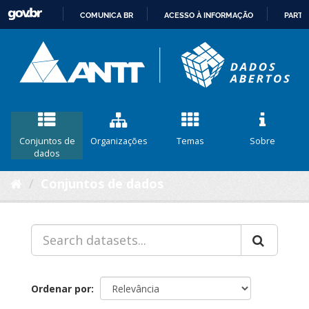
COMUNICA BR
ACESSO À INFORMAÇÃO
PARTI
IR
PARA
O
CONTEÚDO
Conjuntos de
Organizações
Temas
Sobre
dados
Conjuntos de dados
Ordenar por