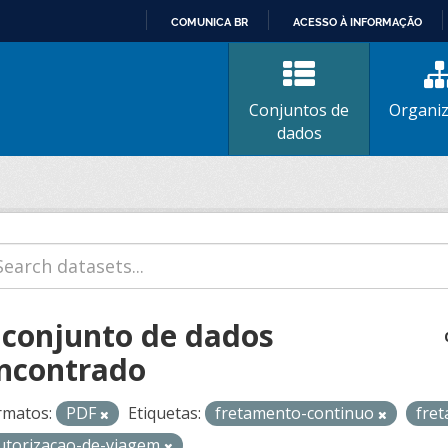
COMUNICA BR
ACESSO À INFORMAÇÃO
IR
PARA
O
Conjuntos de
Organi
CONTEÚDO
dados
 conjunto de dados
ncontrado
rmatos:
PDF
Etiquetas:
fretamento-continuo
fre
utorizacao-de-viagem