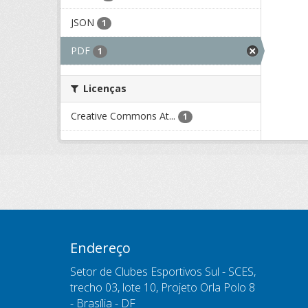
JSON
1
PDF
1
Licenças
Creative Commons At...
1
Endereço
Setor de Clubes Esportivos Sul - SCES,
trecho 03, lote 10, Projeto Orla Polo 8
- Brasília - DF