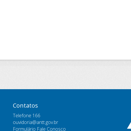
Contatos
Telefone 166
ouvidoria@antt.gov.br
Formulário Fale Conosco