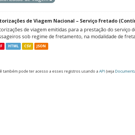
torizações de Viagem Nacional – Serviço Fretado (Contí
orizações de viagem emitidas para a prestação do serviço d
ssageiros sob regime de fretamento, na modalidade de freta
DF
HTML
CSV
JSON
ê também pode ter acesso a esses registros usando a
API
(veja
Documenta