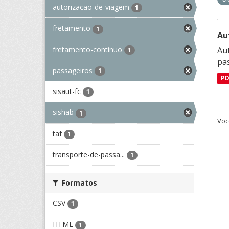
autorizacao-de-viagem
1
fretamento
1
Au
fretamento-continuo
Aut
1
pa
passageiros
1
P
sisaut-fc
1
sishab
1
Voc
taf
1
transporte-de-passa...
1
Formatos
CSV
1
HTML
1