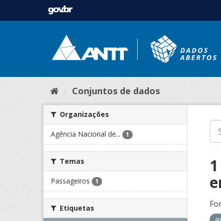
Conjuntos de dados
Organizações
Agência Nacional de...
1
1
Temas
e
Passageiros
1
Fo
Etiquetas
a