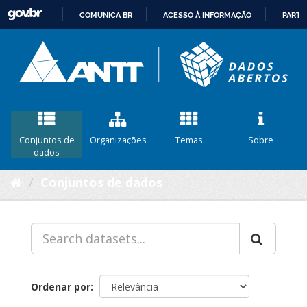
COMUNICA BR
ACESSO À INFORMAÇÃO
PARTI
IR
PARA
O
CONTEÚDO
Conjuntos de
Organizações
Temas
Sobre
dados
Conjuntos de dados
Ordenar por