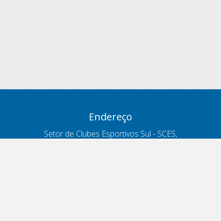
Endereço
Setor de Clubes Esportivos Sul - SCES,
trecho 03, lote 10, Projeto Orla Polo 8
- Brasília - DF
Contatos
Telefone 166
ouvidoria@antt.gov.br