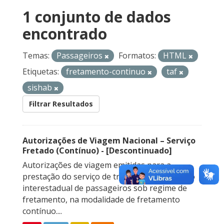
1 conjunto de dados
encontrado
Temas:
Passageiros
Formatos:
HTML
Etiquetas:
fretamento-continuo
taf
sishab
Filtrar Resultados
Autorizações de Viagem Nacional – Serviço
Fretado (Contínuo) - [Descontinuado]
Autorizações de viagem emitidas para a
prestação do serviço de transporte rodoviário
interestadual de passageiros sob regime de
fretamento, na modalidade de fretamento
contínuo....