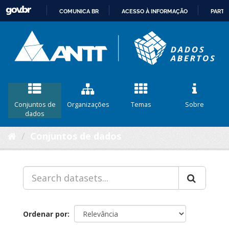
COMUNICA BR
ACESSO À INFORMAÇÃO
PARTI
IR
PARA
O
CONTEÚDO
Conjuntos de
Organizações
Temas
Sobre
dados
Conjuntos de dados
Ordenar por