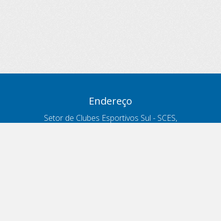
Endereço
Setor de Clubes Esportivos Sul - SCES,
trecho 03, lote 10, Projeto Orla Polo 8
- Brasília - DF
Contatos
Telefone 166
ouvidoria@antt.gov.br
Formulário Fale Conosco