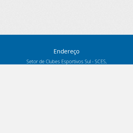
Endereço
Setor de Clubes Esportivos Sul - SCES,
trecho 03, lote 10, Projeto Orla Polo 8
- Brasília - DF
Contatos
Telefone 166
ouvidoria@antt.gov.br
Formulário Fale Conosco