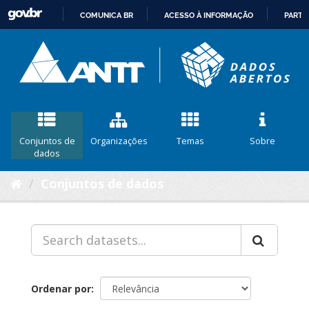
COMUNICA BR
ACESSO À INFORMAÇÃO
PARTI
IR
PARA
O
CONTEÚDO
Conjuntos de
Organizações
Temas
Sobre
dados
Conjuntos de dados
Ordenar por