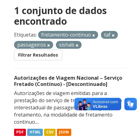
1 conjunto de dados
encontrado
Etiquetas:
fretamento-continuo
taf
passageiros
sishab
Filtrar Resultados
Autorizações de Viagem Nacional – Serviço
Fretado (Contínuo) - [Descontinuado]
Autorizações de viagem emitidas para a
prestação do serviço de transporte rodoviário
interestadual de passageiros sob regime de
fretamento, na modalidade de fretamento
contínuo....
PDF
HTML
CSV
JSON