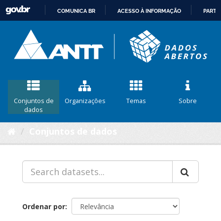
COMUNICA BR
ACESSO À INFORMAÇÃO
PARTI
IR
PARA
O
CONTEÚDO
Conjuntos de
Organizações
Temas
Sobre
dados
Conjuntos de dados
Ordenar por