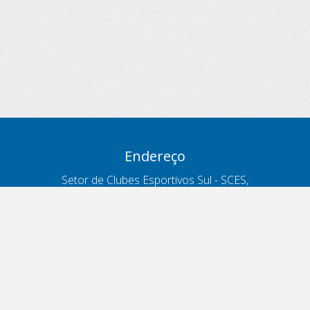
Endereço
Setor de Clubes Esportivos Sul - SCES,
trecho 03, lote 10, Projeto Orla Polo 8
- Brasília - DF
Contatos
Telefone 166
ouvidoria@antt.gov.br