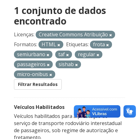
1 conjunto de dados
encontrado
Licenças:
Creative Commons Atribuição
Formatos:
HTML
Etiquetas:
frota
semiurbano
taf
regular
passageiros
sishab
micro-onibus
Filtrar Resultados
Veículos Habilitados
Veículos habilitados para a prestação do
serviço de transporte rodoviário interestadual
de passageiros, sob regime de autorização e
fretamento.