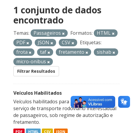
1 conjunto de dados
encontrado
Temas:
Passageiros
Formatos:
HTML
PDF
JSON
CSV
Etiquetas:
frota
taf
fretamento
sishab
micro-onibus
Filtrar Resultados
Veículos Habilitados
Veículos habilitados para a prestação do
serviço de transporte rodoviário interestadual
de passageiros, sob regime de autorização e
fretamento.
PDF
HTML
CSV
JSON