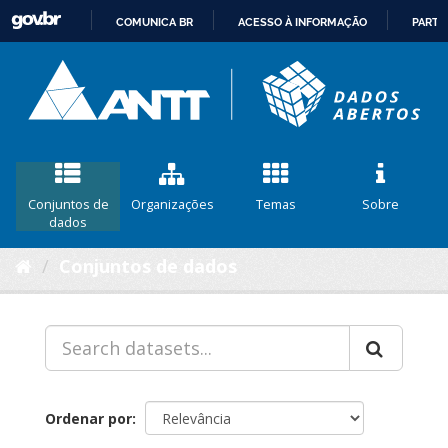
COMUNICA BR
ACESSO À INFORMAÇÃO
PARTI
IR
PARA
O
CONTEÚDO
Conjuntos de
Organizações
Temas
Sobre
dados
Conjuntos de dados
Ordenar por