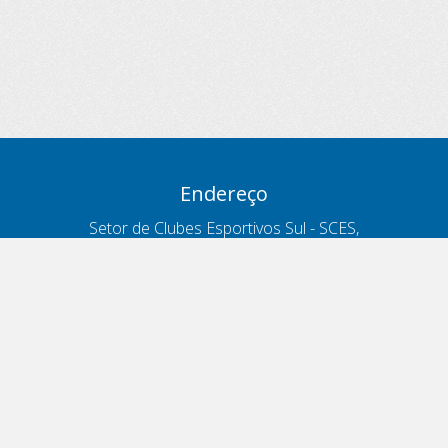
Endereço
Setor de Clubes Esportivos Sul - SCES,
trecho 03, lote 10, Projeto Orla Polo 8
- Brasília - DF
Contatos
Telefone 166
ouvidoria@antt.gov.br
Formulário Fale Conosco