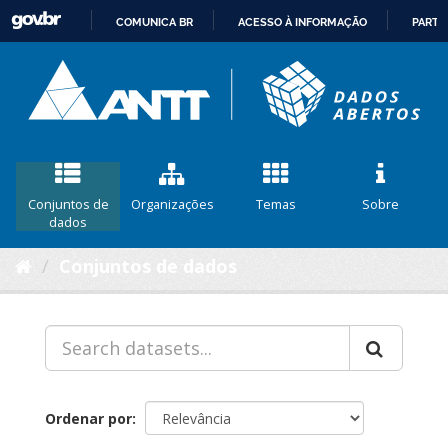
COMUNICA BR
ACESSO À INFORMAÇÃO
PARTI
IR
PARA
O
CONTEÚDO
Conjuntos de
Organizações
Temas
Sobre
dados
Conjuntos de dados
Ordenar por