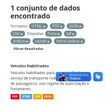
1 conjunto de dados
encontrado
Formatos:
HTML
PDF
JSON
CSV
Etiquetas:
frota
taf
onibus
sishab
micro-onibus
Filtrar Resultados
Veículos Habilitados
Veículos habilitados para a prestação do
serviço de transporte rodoviário interestadual
de passageiros, sob regime de autorização e
fretamento.
PDF
HTML
CSV
JSON