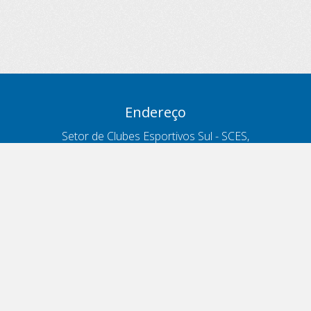
Endereço
Setor de Clubes Esportivos Sul - SCES,
trecho 03, lote 10, Projeto Orla Polo 8
- Brasília - DF
Contatos
Telefone 166
ouvidoria@antt.gov.br
Formulário Fale Conosco