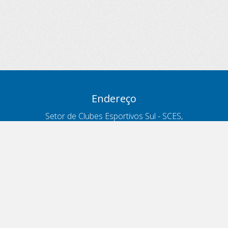
Endereço
Setor de Clubes Esportivos Sul - SCES,
trecho 03, lote 10, Projeto Orla Polo 8
- Brasília - DF
Contatos
Telefone 166
ouvidoria@antt.gov.br
Formulário Fale Conosco