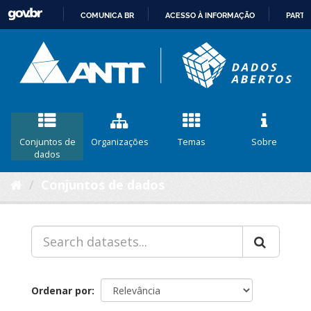
COMUNICA BR
ACESSO À INFORMAÇÃO
PARTI
IR
PARA
O
CONTEÚDO
Conjuntos de
Organizações
Temas
Sobre
dados
Conjuntos de dados
Ordenar por