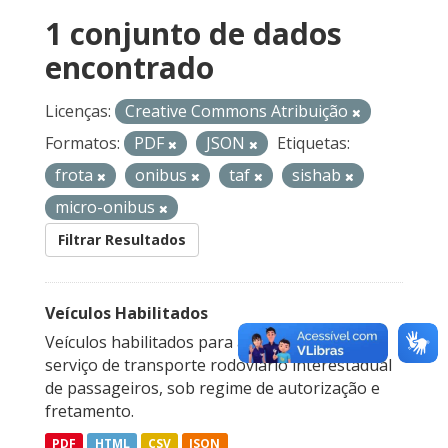
1 conjunto de dados
encontrado
Licenças:
Creative Commons Atribuição
Formatos:
PDF
JSON
Etiquetas:
frota
onibus
taf
sishab
micro-onibus
Filtrar Resultados
Veículos Habilitados
Veículos habilitados para a prestação do
serviço de transporte rodoviário interestadual
de passageiros, sob regime de autorização e
fretamento.
PDF
HTML
CSV
JSON