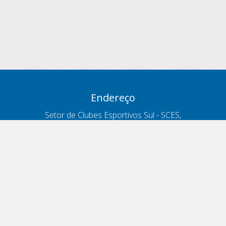
Endereço
Setor de Clubes Esportivos Sul - SCES,
trecho 03, lote 10, Projeto Orla Polo 8
- Brasília - DF
Contatos
Telefone 166
ouvidoria@antt.gov.br
Formulário Fale Conosco