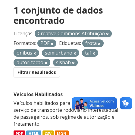
1 conjunto de dados
encontrado
Licenças:
Creative Commons Atribuição
Formatos:
PDF
Etiquetas:
frota
onibus
semiurbano
taf
autorizacao
sishab
Filtrar Resultados
Veículos Habilitados
Veículos habilitados para a prestação do
serviço de transporte rodoviário interestadual
de passageiros, sob regime de autorização e
fretamento.
PDF
HTML
CSV
JSON