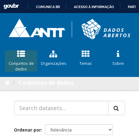
COMUNICA BR
ACESSO À INFORMAÇÃO
PARTI
IR
PARA
O
CONTEÚDO
Conjuntos de
Organizações
Temas
Sobre
dados
Conjuntos de dados
Ordenar por