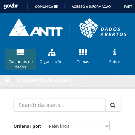
COMUNICA BR
ACESSO À INFORMAÇÃO
PARTI
IR
PARA
O
CONTEÚDO
Conjuntos de
Organizações
Temas
Sobre
dados
Conjuntos de dados
Ordenar por