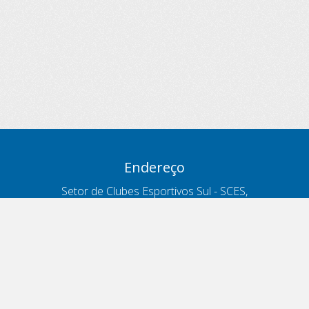
Endereço
Setor de Clubes Esportivos Sul - SCES,
trecho 03, lote 10, Projeto Orla Polo 8
- Brasília - DF
Contatos
Telefone 166