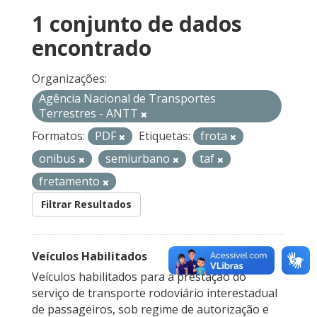
1 conjunto de dados
encontrado
Organizações:
Agência Nacional de Transportes
Terrestres - ANTT
Formatos:
PDF
Etiquetas:
frota
onibus
semiurbano
taf
fretamento
Filtrar Resultados
Veículos Habilitados
Veículos habilitados para a prestação do
serviço de transporte rodoviário interestadual
de passageiros, sob regime de autorização e