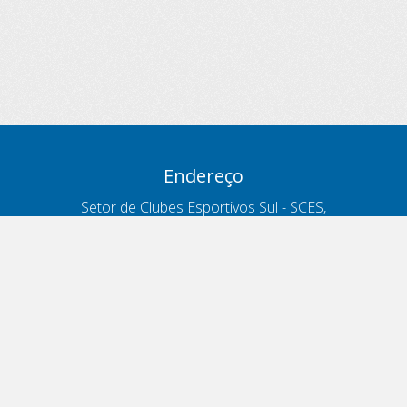
Endereço
Setor de Clubes Esportivos Sul - SCES,
trecho 03, lote 10, Projeto Orla Polo 8
- Brasília - DF
Contatos
Telefone 166
ouvidoria@antt.gov.br
Formulário Fale Conosco