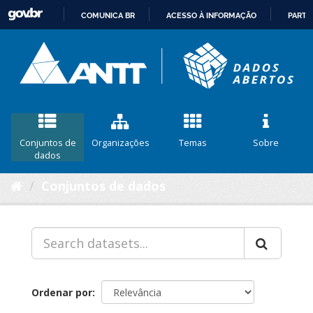
COMUNICA BR
ACESSO À INFORMAÇÃO
PARTI
IR
PARA
O
CONTEÚDO
Conjuntos de
Organizações
Temas
Sobre
dados
Conjuntos de dados
Ordenar por