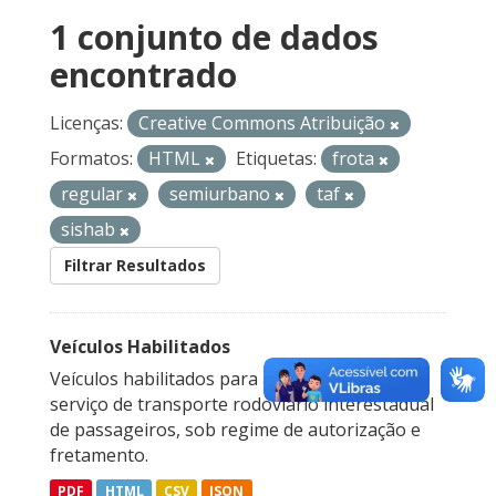
1 conjunto de dados
encontrado
Licenças:
Creative Commons Atribuição
Formatos:
HTML
Etiquetas:
frota
regular
semiurbano
taf
sishab
Filtrar Resultados
Veículos Habilitados
Veículos habilitados para a prestação do
serviço de transporte rodoviário interestadual
de passageiros, sob regime de autorização e
fretamento.
PDF
HTML
CSV
JSON