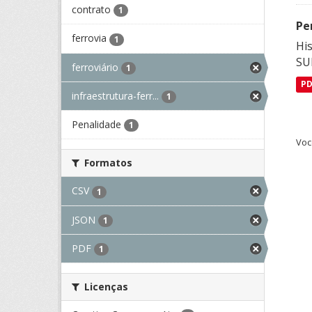
contrato
1
Pe
ferrovia
1
His
SU
ferroviário
1
P
infraestrutura-ferr...
1
Penalidade
1
Voc
Formatos
CSV
1
JSON
1
PDF
1
Licenças