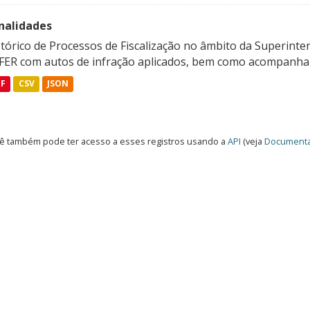
nalidades
tórico de Processos de Fiscalização no âmbito da Superinte
FER com autos de infração aplicados, bem como acompanham
DF
CSV
JSON
ê também pode ter acesso a esses registros usando a
API
(veja
Documenta