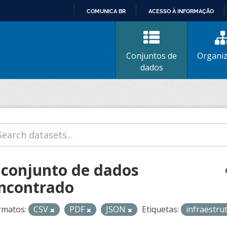
COMUNICA BR
ACESSO À INFORMAÇÃO
IR
PARA
O
Conjuntos de
Organi
CONTEÚDO
dados
 conjunto de dados
ncontrado
rmatos:
CSV
PDF
JSON
Etiquetas:
infraestru