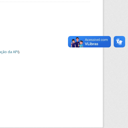
ção da API
).