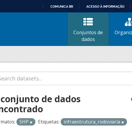
COMUNICA BR
ACESSO À INFORMAÇÃO
IR
PARA
O
Conjuntos de
Organi
CONTEÚDO
dados
 conjunto de dados
ncontrado
rmatos:
SHP
Etiquetas:
infraestrutura_rodoviaria