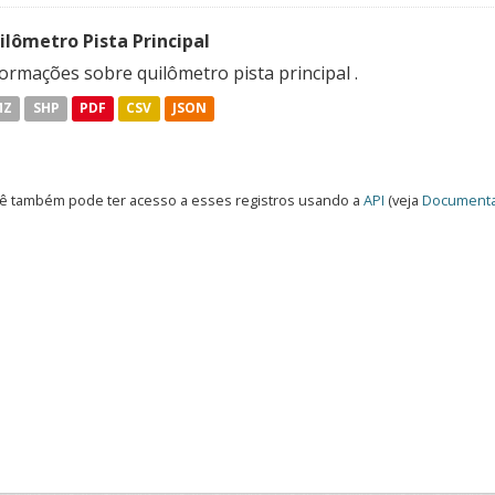
ilômetro Pista Principal
ormações sobre quilômetro pista principal .
MZ
SHP
PDF
CSV
JSON
ê também pode ter acesso a esses registros usando a
API
(veja
Documenta