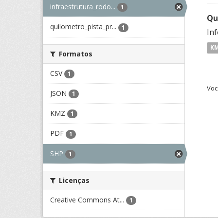
infraestrutura_rodo...
1
Qu
quilometro_pista_pr...
1
Inf
K
Formatos
CSV
1
Voc
JSON
1
KMZ
1
PDF
1
SHP
1
Licenças
Creative Commons At...
1