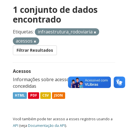
1 conjunto de dados
encontrado
Etiquetas:
infraestrutura_rodoviaria
acessos
Filtrar Resultados
Acessos
Informações sobre acessos das rodovias
concedidas
HTML
PDF
CSV
JSON
Você também pode ter acesso a esses registros usando a
API
(veja
Documentação da API
).