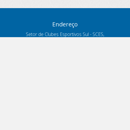
Endereço
Setor de Clubes Esportivos Sul - SCES,
trecho 03, lote 10, Projeto Orla Polo 8
- Brasília - DF
Contatos
Telefone 166
ouvidoria@antt.gov.br
Formulário Fale Conosco