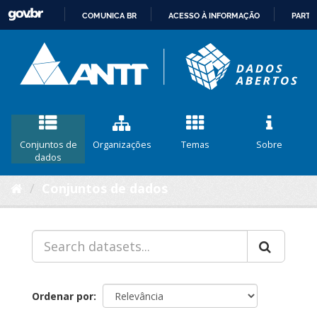
COMUNICA BR
ACESSO À INFORMAÇÃO
PARTI
IR
PARA
O
CONTEÚDO
Conjuntos de
Organizações
Temas
Sobre
dados
Conjuntos de dados
Ordenar por