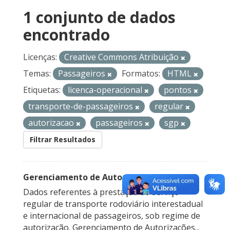
1 conjunto de dados
encontrado
Licenças:
Creative Commons Atribuição
Temas:
Passageiros
Formatos:
HTML
Etiquetas:
licenca-operacional
pontos
transporte-de-passageiros
regular
autorizacao
passageiros
sgp
Filtrar Resultados
Gerenciamento de Autorizações
Dados referentes à prestação do serviço
regular de transporte rodoviário interestadual
e internacional de passageiros, sob regime de
autorização. Gerenciamento de Autorizações...