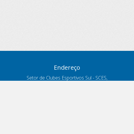
Endereço
Setor de Clubes Esportivos Sul - SCES,
trecho 03, lote 10, Projeto Orla Polo 8
- Brasília - DF
Contatos
Telefone 166
ouvidoria@antt.gov.br