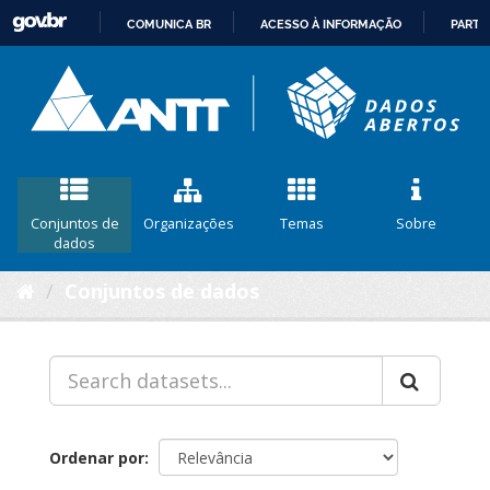
COMUNICA BR
ACESSO À INFORMAÇÃO
PARTI
IR
PARA
O
CONTEÚDO
Conjuntos de
Organizações
Temas
Sobre
dados
Conjuntos de dados
Ordenar por