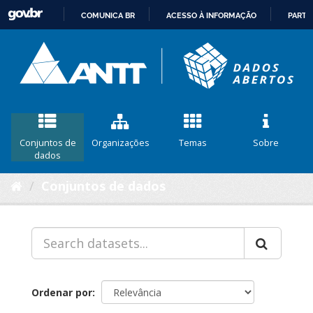
COMUNICA BR
ACESSO À INFORMAÇÃO
PARTI
IR
PARA
O
CONTEÚDO
Conjuntos de
Organizações
Temas
Sobre
dados
Conjuntos de dados
Ordenar por