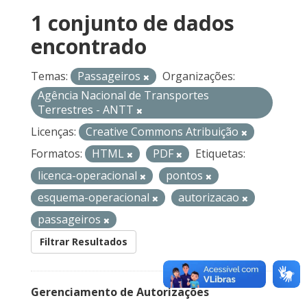
1 conjunto de dados
encontrado
Temas:
Passageiros
Organizações:
Agência Nacional de Transportes
Terrestres - ANTT
Licenças:
Creative Commons Atribuição
Formatos:
HTML
PDF
Etiquetas:
licenca-operacional
pontos
esquema-operacional
autorizacao
passageiros
Filtrar Resultados
Gerenciamento de Autorizações