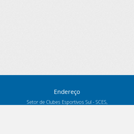
Endereço
Setor de Clubes Esportivos Sul - SCES,
trecho 03, lote 10, Projeto Orla Polo 8
- Brasília - DF