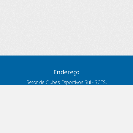
Endereço
Setor de Clubes Esportivos Sul - SCES,
trecho 03, lote 10, Projeto Orla Polo 8
- Brasília - DF
Contatos
Telefone 166