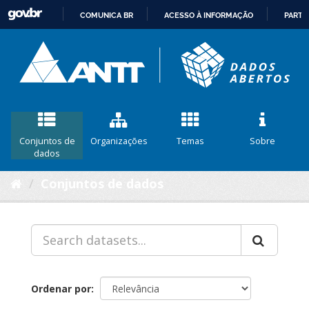
COMUNICA BR
ACESSO À INFORMAÇÃO
PARTI
IR
PARA
O
CONTEÚDO
Conjuntos de
Organizações
Temas
Sobre
dados
Conjuntos de dados
Ordenar por