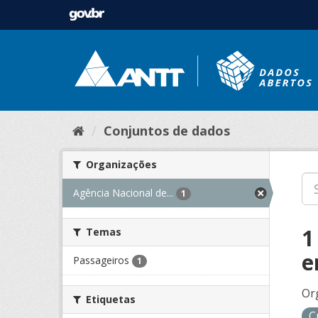
Conjuntos de dados
Organizações
Agência Nacional de...
1
1
Temas
e
Passageiros
1
Or
Etiquetas
C