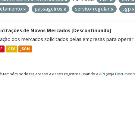
retamento
passageiros
servico-regular
sgp
licitações de Novos Mercados [Descontinuado]
lação dos mercados solicitados pelas empresas para operar 
DF
CSV
JSON
ê também pode ter acesso a esses registros usando a
API
(veja
Documenta