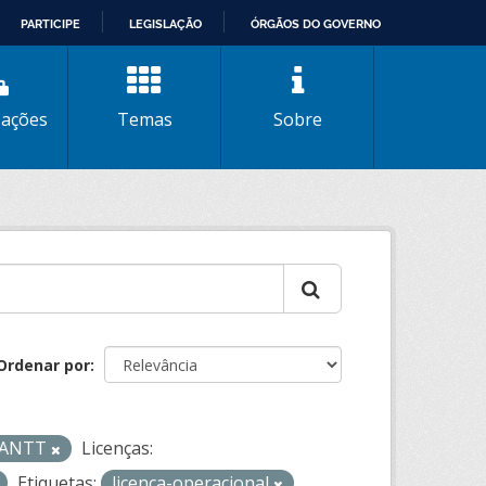
PARTICIPE
LEGISLAÇÃO
ÓRGÃOS DO GOVERNO
zações
Temas
Sobre
Ordenar por
- ANTT
Licenças:
Etiquetas:
licenca-operacional