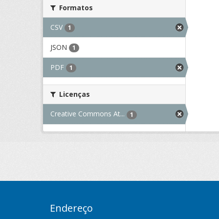
Formatos
CSV
1
JSON
1
PDF
1
Licenças
Creative Commons At...
1
Endereço