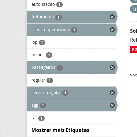
autorizacao
1
f
fretamento
1
licenca-operacional
1
So
Re
lop
1
P
onibus
1
passageiros
1
Voc
regular
1
servico-regular
1
sgp
1
taf
1
Mostrar mais Etiquetas