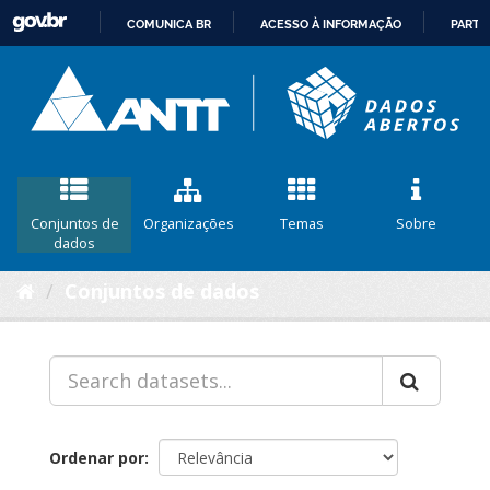
COMUNICA BR
ACESSO À INFORMAÇÃO
PARTI
IR
PARA
O
CONTEÚDO
Conjuntos de
Organizações
Temas
Sobre
dados
Conjuntos de dados
Ordenar por