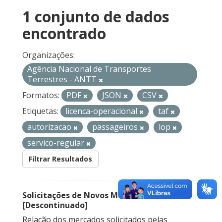
1 conjunto de dados
encontrado
Organizações:
Agência Nacional de Transportes
Terrestres - ANTT
Formatos:
PDF
JSON
CSV
Etiquetas:
licenca-operacional
taf
autorizacao
passageiros
lop
servico-regular
Filtrar Resultados
Solicitações de Novos Mercados
[Descontinuado]
Relação dos mercados solicitados pelas