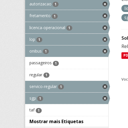
autorizacao
1
l
fretamento
1
s
licenca-operacional
1
So
lop
1
Re
onibus
1
P
passageiros
1
regular
1
Voc
servico-regular
1
sgp
1
taf
1
Mostrar mais Etiquetas