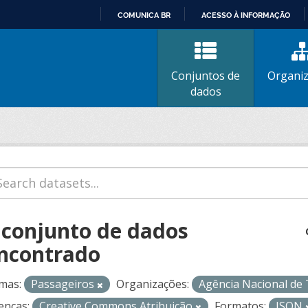
COMUNICA BR
ACESSO À INFORMAÇÃO
IR
PARA
O
Conjuntos de
Organi
CONTEÚDO
dados
 conjunto de dados
ncontrado
mas:
Passageiros
Organizações:
Agência Nacional de
enças:
Creative Commons Atribuição
Formatos:
JSON