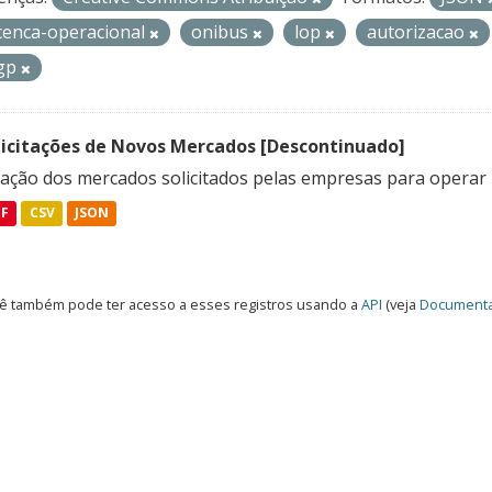
icenca-operacional
onibus
lop
autorizacao
gp
licitações de Novos Mercados [Descontinuado]
lação dos mercados solicitados pelas empresas para operar 
DF
CSV
JSON
ê também pode ter acesso a esses registros usando a
API
(veja
Documenta