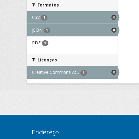
Formatos
CSV
1
JSON
1
PDF
1
Licenças
Creative Commons At...
1
Endereço