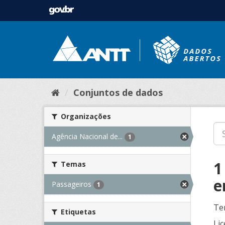
Conjuntos de dados
Organizações
Agência Nacional de...
1
1
Temas
e
Passageiros
1
Te
Etiquetas
Lic