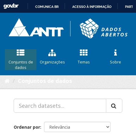
COMUNICA BR
ACESSO À INFORMAÇÃO
PARTI
IR
PARA
O
CONTEÚDO
Conjuntos de
Organizações
Temas
Sobre
dados
Conjuntos de dados
Ordenar por