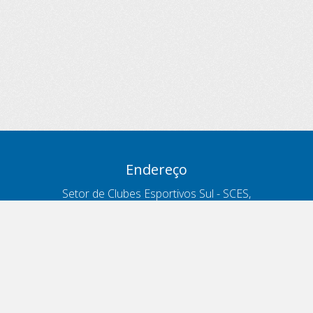
Endereço
Setor de Clubes Esportivos Sul - SCES,
trecho 03, lote 10, Projeto Orla Polo 8
- Brasília - DF
Contatos
Telefone 166