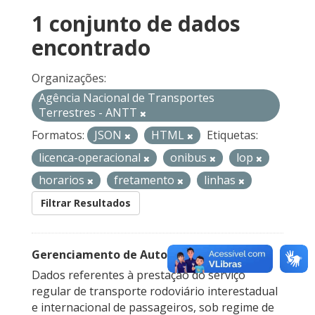
1 conjunto de dados
encontrado
Organizações:
Agência Nacional de Transportes
Terrestres - ANTT
Formatos:
JSON
HTML
Etiquetas:
licenca-operacional
onibus
lop
horarios
fretamento
linhas
Filtrar Resultados
Gerenciamento de Autorizações
Dados referentes à prestação do serviço
regular de transporte rodoviário interestadual
e internacional de passageiros, sob regime de