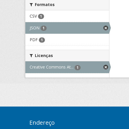
Formatos
CSV
1
JSON
1
PDF
1
Licenças
Creative Commons At...
1
Endereço