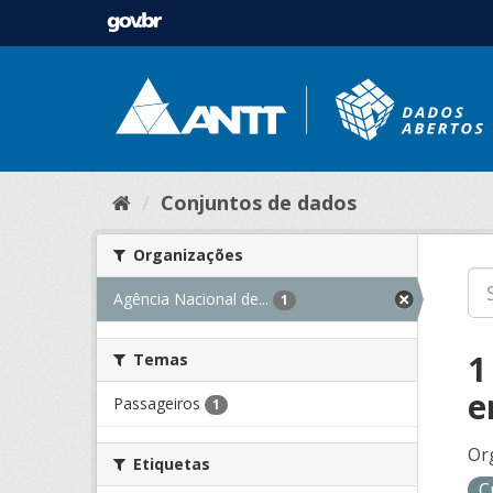
Conjuntos de dados
Organizações
Agência Nacional de...
1
1
Temas
e
Passageiros
1
Or
Etiquetas
C