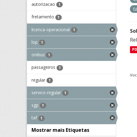
autorizacao
1
t
fretamento
1
licenca-operacional
1
So
Re
lop
1
P
onibus
1
passageiros
1
Voc
regular
1
servico-regular
1
sgp
1
taf
1
Mostrar mais Etiquetas