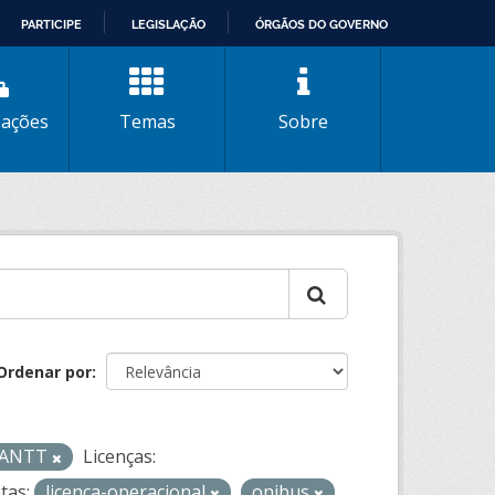
PARTICIPE
LEGISLAÇÃO
ÓRGÃOS DO GOVERNO
zações
Temas
Sobre
Ordenar por
- ANTT
Licenças:
tas:
licenca-operacional
onibus