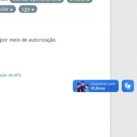
gular
sgp
por meio de autorização.
ção da API
).