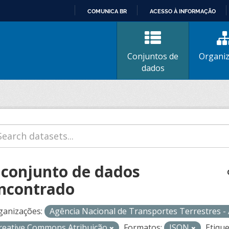
COMUNICA BR
ACESSO À INFORMAÇÃO
IR
PARA
O
Conjuntos de
Organi
CONTEÚDO
dados
 conjunto de dados
ncontrado
ganizações:
Agência Nacional de Transportes Terrestres 
reative Commons Atribuição
Formatos:
JSON
Etique