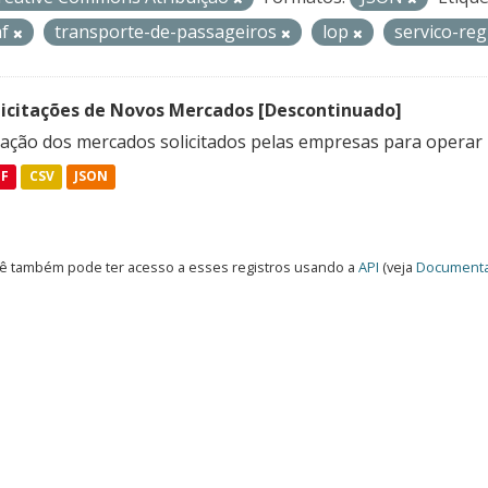
af
transporte-de-passageiros
lop
servico-re
licitações de Novos Mercados [Descontinuado]
lação dos mercados solicitados pelas empresas para operar 
DF
CSV
JSON
ê também pode ter acesso a esses registros usando a
API
(veja
Documenta