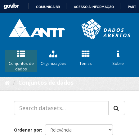
COMUNICA BR
ACESSO À INFORMAÇÃO
PARTI
IR
PARA
O
CONTEÚDO
Conjuntos de
Organizações
Temas
Sobre
dados
Conjuntos de dados
Ordenar por