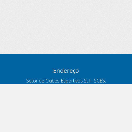
Endereço
Setor de Clubes Esportivos Sul - SCES,
trecho 03, lote 10, Projeto Orla Polo 8
- Brasília - DF
Contatos
Telefone 166
ouvidoria@antt.gov.br