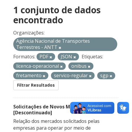
1 conjunto de dados
encontrado
Organizações:
Agência Nacional de Transportes
Terrestres - ANTT
Formatos:
PDF
JSON
Etiquetas:
licenca-operacional
onibus
fretamento
servico-regular
sgp
Filtrar Resultados
Solicitações de Novos Mercados
[Descontinuado]
Relação dos mercados solicitados pelas
empresas para operar por meio de