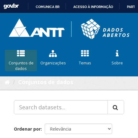
COMUNICA BR
ACESSO À INFORMAÇÃO
PARTI
IR
PARA
O
CONTEÚDO
Conjuntos de
Organizações
Temas
Sobre
dados
Conjuntos de dados
Ordenar por