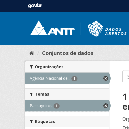
Conjuntos de dados
Organizações
Agência Nacional de...
1
1
Temas
e
Passageiros
1
Or
Etiquetas
Eti