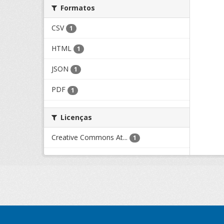
Formatos
CSV
1
HTML
1
JSON
1
PDF
1
Licenças
Creative Commons At...
1