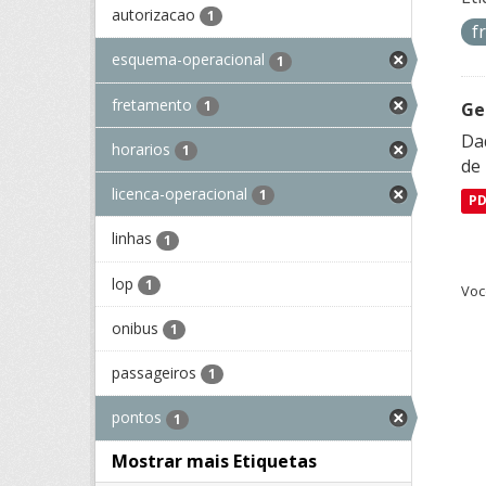
autorizacao
1
f
esquema-operacional
1
fretamento
1
Ge
Dad
horarios
1
de
licenca-operacional
1
P
linhas
1
lop
1
Voc
onibus
1
passageiros
1
pontos
1
Mostrar mais Etiquetas