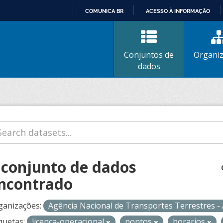
COMUNICA BR
ACESSO À INFORMAÇÃO
IR
PARA
O
Conjuntos de
Organi
CONTEÚDO
dados
 conjunto de dados
ncontrado
ganizações:
Agência Nacional de Transportes Terrestres 
quetas:
licenca-operacional
pontos
horarios