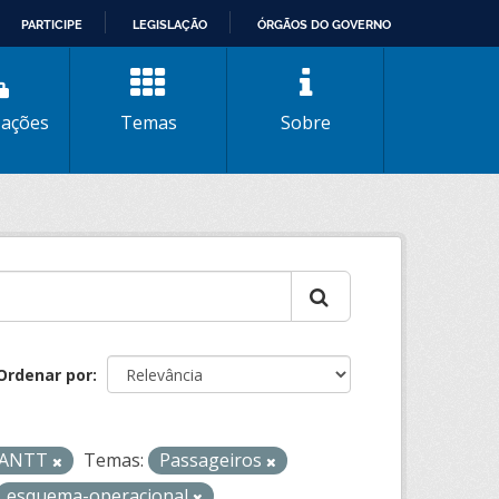
PARTICIPE
LEGISLAÇÃO
ÓRGÃOS DO GOVERNO
zações
Temas
Sobre
Ordenar por
- ANTT
Temas:
Passageiros
esquema-operacional