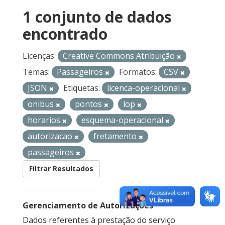
1 conjunto de dados
encontrado
Licenças:
Creative Commons Atribuição
Temas:
Passageiros
Formatos:
CSV
JSON
Etiquetas:
licenca-operacional
onibus
pontos
lop
horarios
esquema-operacional
autorizacao
fretamento
passageiros
Filtrar Resultados
Gerenciamento de Autorizações
Dados referentes à prestação do serviço