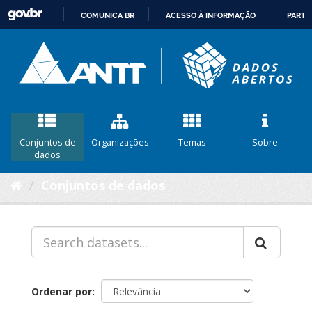
COMUNICA BR
ACESSO À INFORMAÇÃO
PARTI
IR
PARA
O
CONTEÚDO
Conjuntos de
Organizações
Temas
Sobre
dados
Conjuntos de dados
Ordenar por