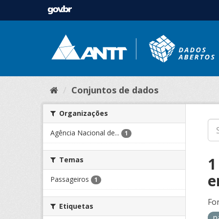
Conjuntos de dados
Organizações
Agência Nacional de...
1
1
Temas
e
Passageiros
1
Fo
Etiquetas
p