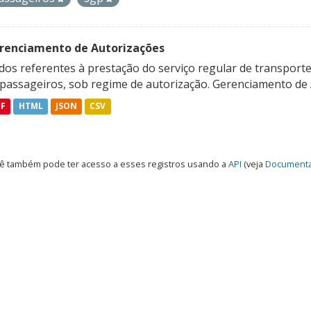
renciamento de Autorizações
os referentes à prestação do serviço regular de transporte 
 passageiros, sob regime de autorização. Gerenciamento de A
DF
HTML
JSON
CSV
ê também pode ter acesso a esses registros usando a
API
(veja
Documenta