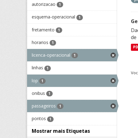
autorizacao
1
esquema-operacional
1
Ge
fretamento
Dad
1
de
horarios
1
P
licenca-operacional
1
linhas
1
Voc
lop
1
onibus
1
passageiros
1
pontos
1
Mostrar mais Etiquetas