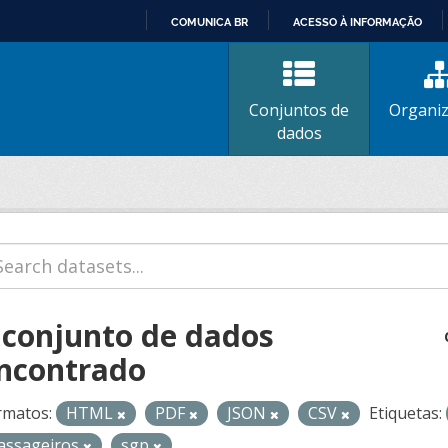
COMUNICA BR
ACESSO À INFORMAÇÃO
IR
PARA
O
Conjuntos de
Organi
CONTEÚDO
dados
 conjunto de dados
ncontrado
rmatos:
HTML
PDF
JSON
CSV
Etiquetas:
assageiros
sgp