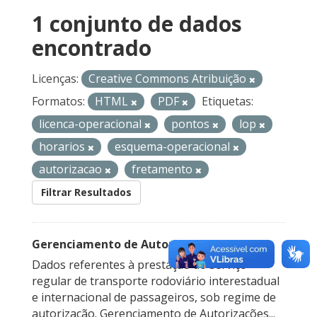
1 conjunto de dados
encontrado
Licenças:
Creative Commons Atribuição
Formatos:
HTML
PDF
Etiquetas:
licenca-operacional
pontos
lop
horarios
esquema-operacional
autorizacao
fretamento
Filtrar Resultados
Gerenciamento de Autorizações
Dados referentes à prestação do serviço
regular de transporte rodoviário interestadual
e internacional de passageiros, sob regime de
autorização. Gerenciamento de Autorizações...