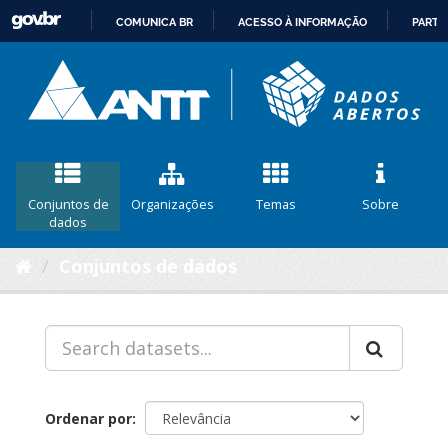
COMUNICA BR
ACESSO À INFORMAÇÃO
PARTI
IR
PARA
O
CONTEÚDO
Conjuntos de
Organizações
Temas
Sobre
dados
Conjuntos de dados
Ordenar por