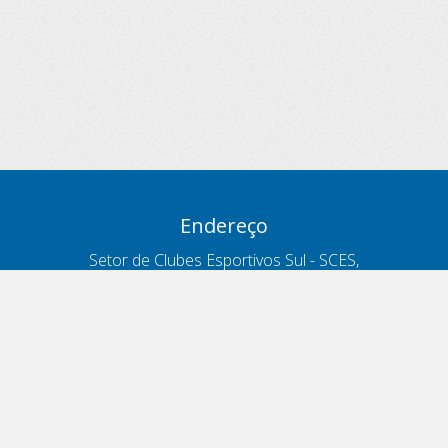
Endereço
Setor de Clubes Esportivos Sul - SCES,
trecho 03, lote 10, Projeto Orla Polo 8
- Brasília - DF
Contatos
Telefone 166
ouvidoria@antt.gov.br