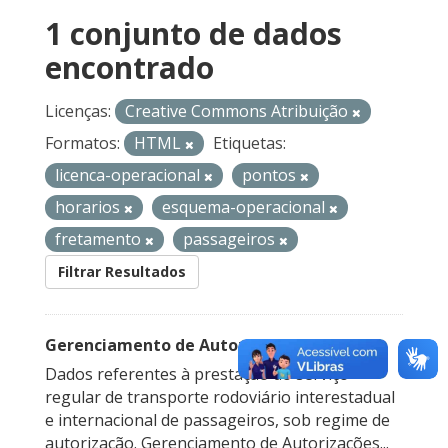
1 conjunto de dados
encontrado
Licenças:
Creative Commons Atribuição
Formatos:
HTML
Etiquetas:
licenca-operacional
pontos
horarios
esquema-operacional
fretamento
passageiros
Filtrar Resultados
Gerenciamento de Autorizações
Dados referentes à prestação do serviço
regular de transporte rodoviário interestadual
e internacional de passageiros, sob regime de
autorização. Gerenciamento de Autorizações...