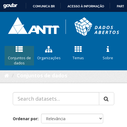
COMUNICA BR
ACESSO À INFORMAÇÃO
PARTI
IR
PARA
O
CONTEÚDO
Conjuntos de
Organizações
Temas
Sobre
dados
Conjuntos de dados
Ordenar por