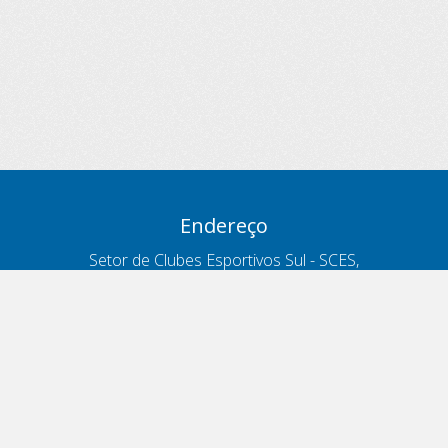
Endereço
Setor de Clubes Esportivos Sul - SCES,
trecho 03, lote 10, Projeto Orla Polo 8
- Brasília - DF
Contatos
Telefone 166
ouvidoria@antt.gov.br