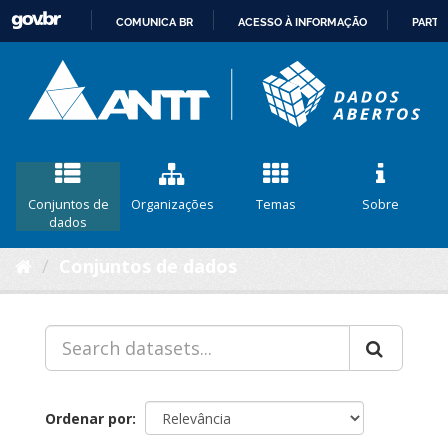
COMUNICA BR
ACESSO À INFORMAÇÃO
PARTI
IR
PARA
O
CONTEÚDO
Conjuntos de
Organizações
Temas
Sobre
dados
Conjuntos de dados
Ordenar por