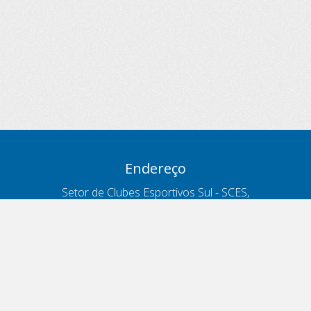
Endereço
Setor de Clubes Esportivos Sul - SCES,
trecho 03, lote 10, Projeto Orla Polo 8
- Brasília - DF
Contatos
Telefone 166