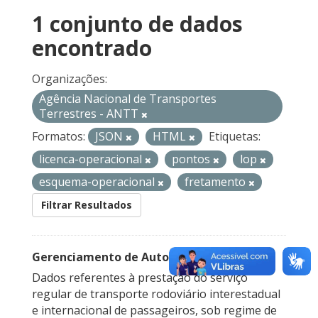
1 conjunto de dados
encontrado
Organizações:
Agência Nacional de Transportes
Terrestres - ANTT
Formatos:
JSON
HTML
Etiquetas:
licenca-operacional
pontos
lop
esquema-operacional
fretamento
Filtrar Resultados
Gerenciamento de Autorizações
Dados referentes à prestação do serviço
regular de transporte rodoviário interestadual
e internacional de passageiros, sob regime de