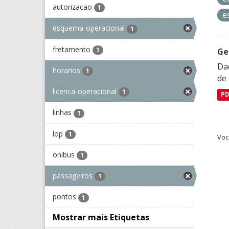
autorizacao
1
e
esquema-operacional
1
fretamento
1
Ge
Dad
horarios
1
de
licenca-operacional
1
P
linhas
1
lop
1
Voc
onibus
1
passageiros
1
pontos
1
Mostrar mais Etiquetas