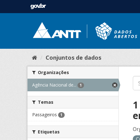
Conjuntos de dados
Organizações
Agência Nacional de...
1
1
Temas
e
Passageiros
1
Or
Etiquetas
C