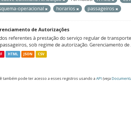
squema-operacional
horarios
passageiros
renciamento de Autorizações
os referentes à prestação do serviço regular de transporte 
 passageiros, sob regime de autorização. Gerenciamento de A
DF
HTML
JSON
CSV
ê também pode ter acesso a esses registros usando a
API
(veja
Documenta