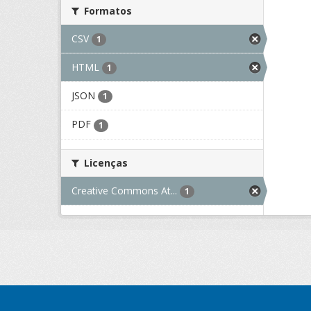
Formatos
CSV
1
HTML
1
JSON
1
PDF
1
Licenças
Creative Commons At...
1