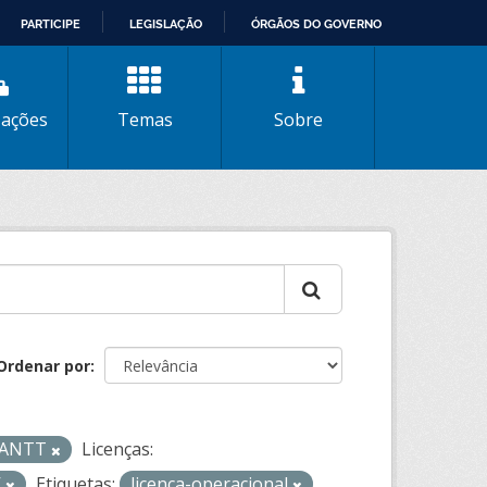
PARTICIPE
LEGISLAÇÃO
ÓRGÃOS DO GOVERNO
zações
Temas
Sobre
Ordenar por
- ANTT
Licenças:
V
Etiquetas:
licenca-operacional