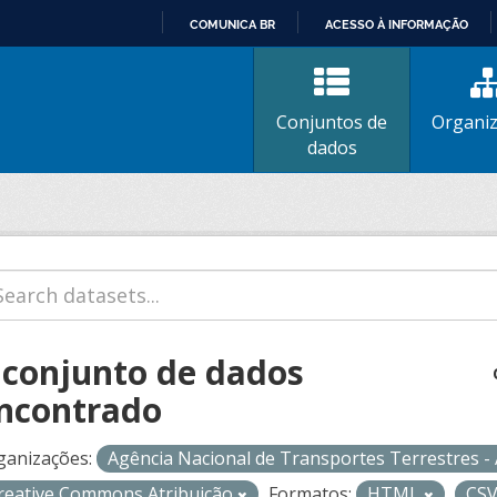
COMUNICA BR
ACESSO À INFORMAÇÃO
IR
PARA
O
Conjuntos de
Organi
CONTEÚDO
dados
 conjunto de dados
ncontrado
ganizações:
Agência Nacional de Transportes Terrestres 
reative Commons Atribuição
Formatos:
HTML
CS