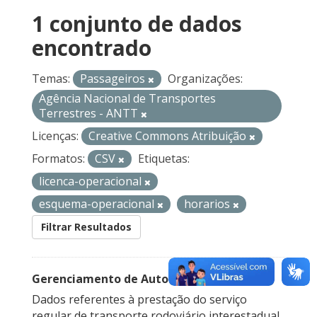
1 conjunto de dados
encontrado
Temas:
Passageiros
Organizações:
Agência Nacional de Transportes
Terrestres - ANTT
Licenças:
Creative Commons Atribuição
Formatos:
CSV
Etiquetas:
licenca-operacional
esquema-operacional
horarios
Filtrar Resultados
Gerenciamento de Autorizações
Dados referentes à prestação do serviço
regular de transporte rodoviário interestadual