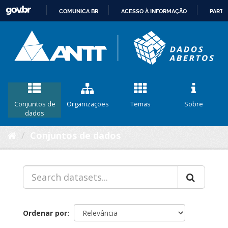
COMUNICA BR
ACESSO À INFORMAÇÃO
PARTI
IR
PARA
O
CONTEÚDO
Conjuntos de
Organizações
Temas
Sobre
dados
Conjuntos de dados
Ordenar por