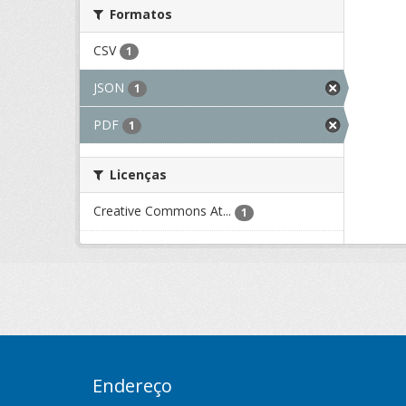
Formatos
CSV
1
JSON
1
PDF
1
Licenças
Creative Commons At...
1
Endereço