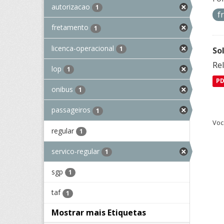
autorizacao
1
f
fretamento
1
licenca-operacional
1
So
Re
lop
1
P
onibus
1
passageiros
1
Voc
regular
1
servico-regular
1
sgp
1
taf
1
Mostrar mais Etiquetas