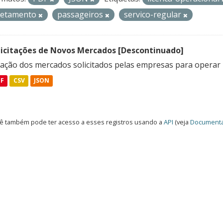
retamento
passageiros
servico-regular
licitações de Novos Mercados [Descontinuado]
lação dos mercados solicitados pelas empresas para operar 
DF
CSV
JSON
ê também pode ter acesso a esses registros usando a
API
(veja
Documenta