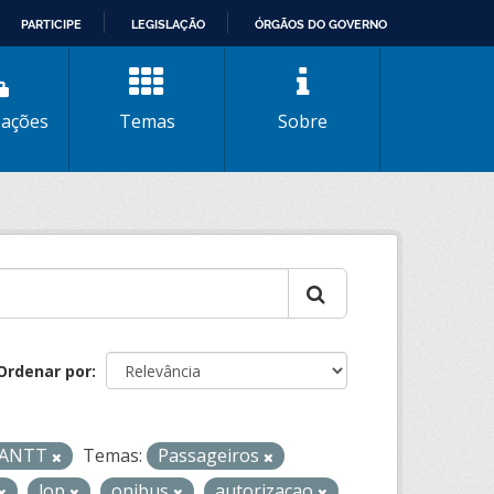
PARTICIPE
LEGISLAÇÃO
ÓRGÃOS DO GOVERNO
zações
Temas
Sobre
Ordenar por
- ANTT
Temas:
Passageiros
lop
onibus
autorizacao