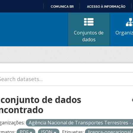
COMUNICA BR
ACESSO À INFORMAÇÃO
IR
PARA
O
Conjuntos de
Organi
CONTEÚDO
dados
 conjunto de dados
ncontrado
ganizações:
Agência Nacional de Transportes Terrestres 
rmatos:
PDF
JSON
Etiquetas:
licenca-operacional