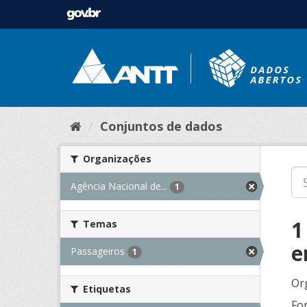
Conjuntos de dados
Organizações
Agência Nacional de...
1
1
Temas
e
Passageiros
1
Or
Etiquetas
Fo